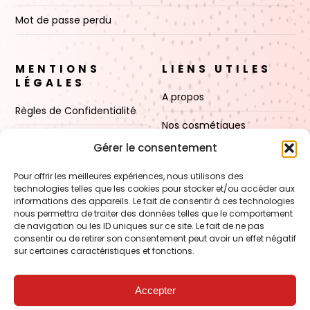
Mot de passe perdu
MENTIONS
LIENS UTILES
LÉGALES
A propos
Règles de Confidentialité
Nos cosmétiques
CGV
Gérer le consentement
Nos cires
Mentions Légales
Pour offrir les meilleures expériences, nous utilisons des
Boutique
technologies telles que les cookies pour stocker et/ou accéder aux
Politique de cookies (UE)
informations des appareils. Le fait de consentir à ces technologies
Contact
nous permettra de traiter des données telles que le comportement
de navigation ou les ID uniques sur ce site. Le fait de ne pas
consentir ou de retirer son consentement peut avoir un effet négatif
sur certaines caractéristiques et fonctions.
VOIR AUSSI
FORMATION – Udef Academy
Accepter