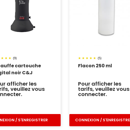
(9)
(5)
auffe cartouche
Flacon 250 ml
gital noir C&J
ur afficher les
Pour afficher les
rifs, veuillez vous
tarifs, veuillez vous
nnecter.
connecter.
EXION / S'ENREGISTRER
CONNEXION / S'ENREGISTR