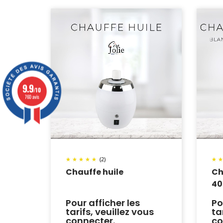
9.9
/10
760 avis
(2)
Chauffe huile
Ch
40
Pour afficher les
Po
tarifs, veuillez vous
ta
connecter.
co