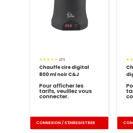
(21)
Chauffe cire digital
Ch
800 ml noir C&J
di
Pour afficher les
Po
tarifs, veuillez vous
ta
connecter.
co
CONNEXION / S'ENREGISTRER
CONN