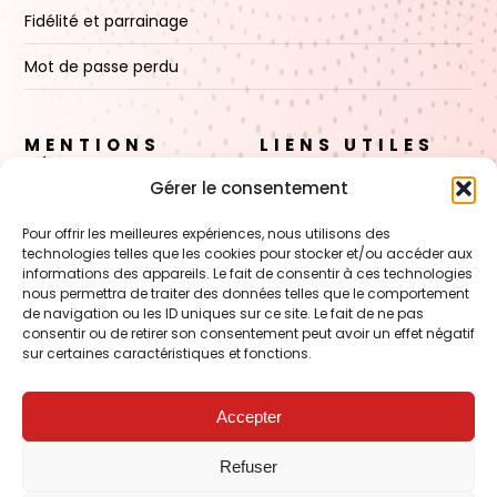
Fidélité et parrainage
Mot de passe perdu
MENTIONS
LIENS UTILES
LÉGALES
Gérer le consentement
A propos
Règles de Confidentialité
Pour offrir les meilleures expériences, nous utilisons des
Nos cosmétiques
technologies telles que les cookies pour stocker et/ou accéder aux
CGV
informations des appareils. Le fait de consentir à ces technologies
Nos cires
nous permettra de traiter des données telles que le comportement
Mentions Légales
de navigation ou les ID uniques sur ce site. Le fait de ne pas
Boutique
consentir ou de retirer son consentement peut avoir un effet négatif
Politique de cookies (UE)
sur certaines caractéristiques et fonctions.
Contact
Accepter
VOIR AUSSI
Refuser
FORMATION – Udef Academy