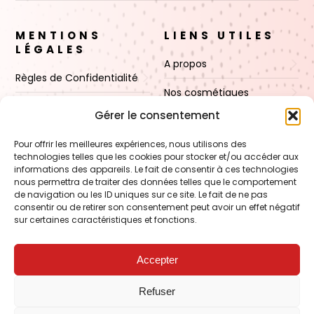
MENTIONS
LIENS UTILES
LÉGALES
A propos
Règles de Confidentialité
Nos cosmétiques
CGV
Gérer le consentement
Nos cires
Mentions Légales
Pour offrir les meilleures expériences, nous utilisons des
Boutique
technologies telles que les cookies pour stocker et/ou accéder aux
Politique de cookies (UE)
informations des appareils. Le fait de consentir à ces technologies
Contact
nous permettra de traiter des données telles que le comportement
de navigation ou les ID uniques sur ce site. Le fait de ne pas
consentir ou de retirer son consentement peut avoir un effet négatif
sur certaines caractéristiques et fonctions.
VOIR AUSSI
FORMATION – Udef Academy
Accepter
CJ Technology
Refuser
LE BLOG – Cire & Jolie