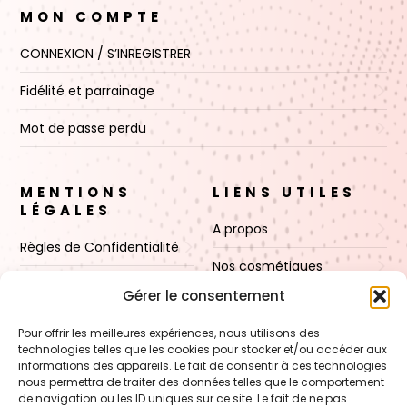
MON COMPTE
CONNEXION / S’INREGISTRER
Fidélité et parrainage
Mot de passe perdu
MENTIONS
LIENS UTILES
LÉGALES
A propos
Règles de Confidentialité
Nos cosmétiques
CGV
Gérer le consentement
Nos cires
Mentions Légales
Pour offrir les meilleures expériences, nous utilisons des
Boutique
technologies telles que les cookies pour stocker et/ou accéder aux
Politique de cookies (UE)
informations des appareils. Le fait de consentir à ces technologies
Contact
nous permettra de traiter des données telles que le comportement
de navigation ou les ID uniques sur ce site. Le fait de ne pas