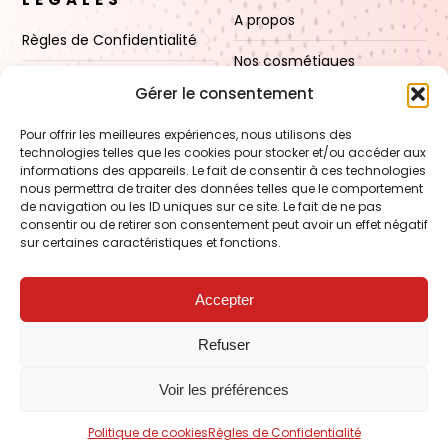
A propos
Règles de Confidentialité
Nos cosmétiques
CGV
Gérer le consentement
Nos cires
Mentions Légales
Pour offrir les meilleures expériences, nous utilisons des
Boutique
technologies telles que les cookies pour stocker et/ou accéder aux
Politique de cookies (UE)
informations des appareils. Le fait de consentir à ces technologies
Contact
nous permettra de traiter des données telles que le comportement
de navigation ou les ID uniques sur ce site. Le fait de ne pas
consentir ou de retirer son consentement peut avoir un effet négatif
sur certaines caractéristiques et fonctions.
VOIR AUSSI
FORMATION – Udef Academy
Accepter
CJ Technology
Refuser
LE BLOG – Cire & Jolie
Voir les préférences
Les Carnets de Julie
Politique de cookies
Règles de Confidentialité