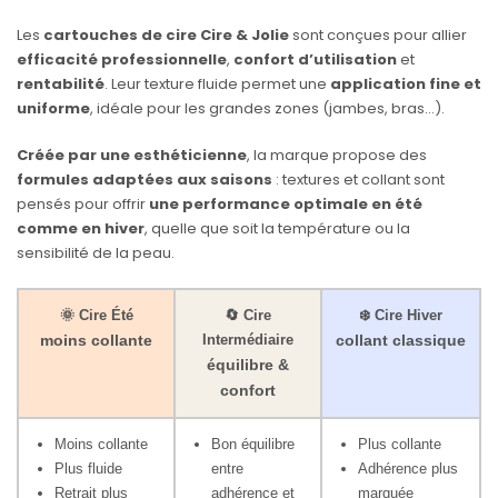
Les
cartouches de cire Cire & Jolie
sont conçues pour allier
efficacité professionnelle
,
confort d’utilisation
et
rentabilité
. Leur texture fluide permet une
application fine et
uniforme
, idéale pour les grandes zones (jambes, bras…).
Créée par une esthéticienne
, la marque propose des
formules adaptées aux saisons
: textures et collant sont
pensés pour offrir
une performance optimale en été
comme en hiver
, quelle que soit la température ou la
sensibilité de la peau.
🌞 Cire Été
🔄 Cire
❄️ Cire Hiver
moins collante
Intermédiaire
collant classique
équilibre &
confort
Moins collante
Bon équilibre
Plus collante
Plus fluide
entre
Adhérence plus
Retrait plus
adhérence et
marquée