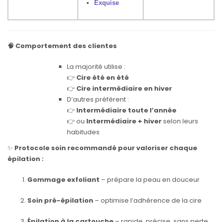
Exquise
🧠 Comportement des clientes
La majorité utilise :
👉
Cire été en été
👉
Cire intermédiaire en hiver
D’autres préfèrent :
👉
Intermédiaire toute l’année
👉 ou
Intermédiaire + hiver
selon leurs
habitudes
✨
Protocole soin recommandé pour valoriser chaque
épilation :
Gommage exfoliant
– prépare la peau en douceur
Soin pré-épilation
– optimise l’adhérence de la cire
Épilation à la cartouche
– rapide, précise, sans perte