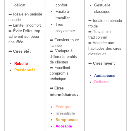
délicat
confort
Gestuelle
Facile à
classique
➡️ Idéale en période
travailler
chaude
➡️ Idéale en période
Très
➡️ Limite l’inconfort
froide
➡️ Évite l’effet trop
polyvalente
➡️ Travail plus
adhérent sur peau
traditionnel
➡️ Convient toute
chauffée
➡️ Adaptée aux
l’année
habitudes des cires
➡️ S’adapte à
➡️ Cires été :
classiques
différents profils
de clientes
➡️ Cires hiver :
Rebelle
➡️ Excellent
Passionnée
compromis
Audacieuse
technique
Délicate
➡️ Cires
intermédiaires :
Féérique
Irrésistible
Somptueuse
Adorable