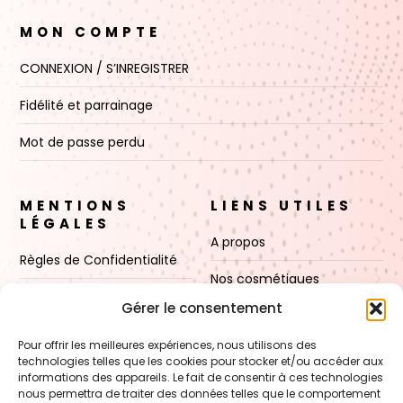
MON COMPTE
CONNEXION / S’INREGISTRER
Fidélité et parrainage
Mot de passe perdu
MENTIONS
LIENS UTILES
LÉGALES
A propos
Règles de Confidentialité
Nos cosmétiques
CGV
Gérer le consentement
Nos cires
Mentions Légales
Pour offrir les meilleures expériences, nous utilisons des
Boutique
technologies telles que les cookies pour stocker et/ou accéder aux
Politique de cookies (UE)
informations des appareils. Le fait de consentir à ces technologies
Contact
nous permettra de traiter des données telles que le comportement