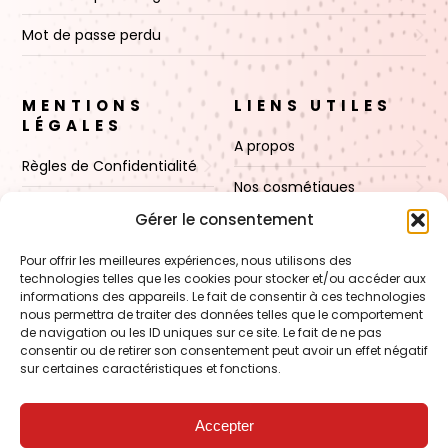
Mot de passe perdu
MENTIONS
LIENS UTILES
LÉGALES
A propos
Règles de Confidentialité
Nos cosmétiques
CGV
Gérer le consentement
Nos cires
Mentions Légales
Pour offrir les meilleures expériences, nous utilisons des
Boutique
technologies telles que les cookies pour stocker et/ou accéder aux
Politique de cookies (UE)
informations des appareils. Le fait de consentir à ces technologies
Contact
nous permettra de traiter des données telles que le comportement
de navigation ou les ID uniques sur ce site. Le fait de ne pas
consentir ou de retirer son consentement peut avoir un effet négatif
sur certaines caractéristiques et fonctions.
VOIR AUSSI
FORMATION – Udef Academy
Accepter