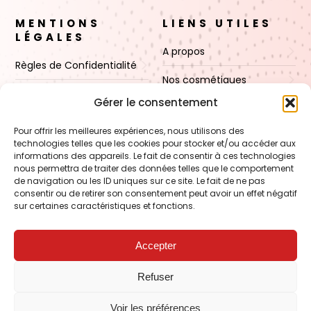
MENTIONS
LIENS UTILES
LÉGALES
A propos
Règles de Confidentialité
Nos cosmétiques
CGV
Gérer le consentement
Nos cires
Mentions Légales
Pour offrir les meilleures expériences, nous utilisons des
Boutique
technologies telles que les cookies pour stocker et/ou accéder aux
Politique de cookies (UE)
informations des appareils. Le fait de consentir à ces technologies
Contact
nous permettra de traiter des données telles que le comportement
de navigation ou les ID uniques sur ce site. Le fait de ne pas
consentir ou de retirer son consentement peut avoir un effet négatif
sur certaines caractéristiques et fonctions.
VOIR AUSSI
FORMATION – Udef Academy
Accepter
CJ Technology
Refuser
LE BLOG – Cire & Jolie
Voir les préférences