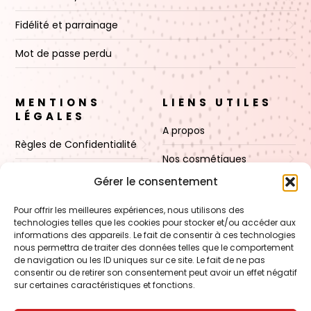
Fidélité et parrainage
Mot de passe perdu
MENTIONS
LIENS UTILES
LÉGALES
A propos
Règles de Confidentialité
Nos cosmétiques
CGV
Gérer le consentement
Nos cires
Mentions Légales
Pour offrir les meilleures expériences, nous utilisons des
Boutique
technologies telles que les cookies pour stocker et/ou accéder aux
Politique de cookies (UE)
informations des appareils. Le fait de consentir à ces technologies
Contact
nous permettra de traiter des données telles que le comportement
de navigation ou les ID uniques sur ce site. Le fait de ne pas
consentir ou de retirer son consentement peut avoir un effet négatif
sur certaines caractéristiques et fonctions.
VOIR AUSSI