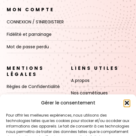
MON COMPTE
CONNEXION / S’INREGISTRER
Fidélité et parrainage
Mot de passe perdu
MENTIONS
LIENS UTILES
LÉGALES
A propos
Règles de Confidentialité
Nos cosmétiques
CGV
Gérer le consentement
Nos cires
Mentions Légales
Pour offrir les meilleures expériences, nous utilisons des
Boutique
technologies telles que les cookies pour stocker et/ou accéder aux
Politique de cookies (UE)
informations des appareils. Le fait de consentir à ces technologies
Contact
nous permettra de traiter des données telles que le comportement