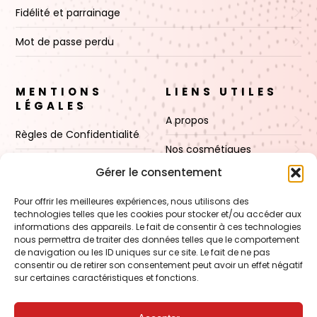
Fidélité et parrainage
Mot de passe perdu
MENTIONS
LIENS UTILES
LÉGALES
A propos
Règles de Confidentialité
Nos cosmétiques
CGV
Gérer le consentement
Nos cires
Mentions Légales
Pour offrir les meilleures expériences, nous utilisons des
Boutique
technologies telles que les cookies pour stocker et/ou accéder aux
Politique de cookies (UE)
informations des appareils. Le fait de consentir à ces technologies
Contact
nous permettra de traiter des données telles que le comportement
de navigation ou les ID uniques sur ce site. Le fait de ne pas
consentir ou de retirer son consentement peut avoir un effet négatif
sur certaines caractéristiques et fonctions.
VOIR AUSSI
FORMATION – Udef Academy