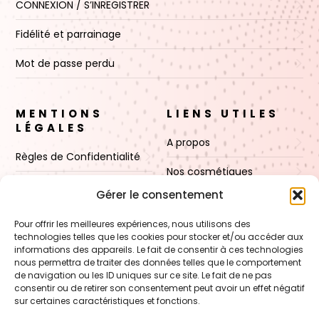
CONNEXION / S’INREGISTRER
Fidélité et parrainage
Mot de passe perdu
MENTIONS
LIENS UTILES
LÉGALES
A propos
Règles de Confidentialité
Nos cosmétiques
CGV
Gérer le consentement
Nos cires
Mentions Légales
Pour offrir les meilleures expériences, nous utilisons des
Boutique
technologies telles que les cookies pour stocker et/ou accéder aux
Politique de cookies (UE)
informations des appareils. Le fait de consentir à ces technologies
Contact
nous permettra de traiter des données telles que le comportement
de navigation ou les ID uniques sur ce site. Le fait de ne pas
consentir ou de retirer son consentement peut avoir un effet négatif
sur certaines caractéristiques et fonctions.
VOIR AUSSI