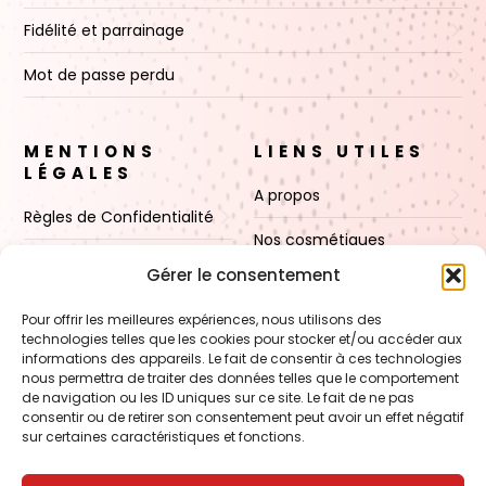
Fidélité et parrainage
Mot de passe perdu
MENTIONS
LIENS UTILES
LÉGALES
A propos
Règles de Confidentialité
Nos cosmétiques
CGV
Gérer le consentement
Nos cires
Mentions Légales
Pour offrir les meilleures expériences, nous utilisons des
Boutique
technologies telles que les cookies pour stocker et/ou accéder aux
Politique de cookies (UE)
informations des appareils. Le fait de consentir à ces technologies
Contact
nous permettra de traiter des données telles que le comportement
de navigation ou les ID uniques sur ce site. Le fait de ne pas
consentir ou de retirer son consentement peut avoir un effet négatif
sur certaines caractéristiques et fonctions.
VOIR AUSSI