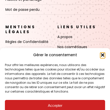
Mot de passe perdu
MENTIONS
LIENS UTILES
LÉGALES
A propos
Règles de Confidentialité
Nos cosmétiques
CGV
Gérer le consentement
Nos cires
Mentions Légales
Pour offrir les meilleures expériences, nous utilisons des
Boutique
technologies telles que les cookies pour stocker et/ou accéder aux
Politique de cookies (UE)
informations des appareils. Le fait de consentir à ces technologies
Contact
nous permettra de traiter des données telles que le comportement
de navigation ou les ID uniques sur ce site. Le fait de ne pas
consentir ou de retirer son consentement peut avoir un effet négatif
sur certaines caractéristiques et fonctions.
VOIR AUSSI
FORMATION – Udef Academy
Accepter