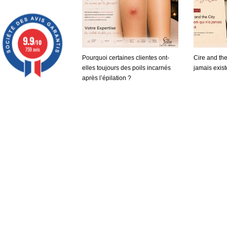
9.9
/10
759 avis
Pourquoi certaines clientes ont-
Cire and the
elles toujours des poils incarnés
jamais exist
après l’épilation ?