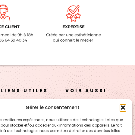
LIENS UTILES
VOIR AUSSI
A propos
FORMATION – Udef
Gérer le consentement
Academy
Nos cosmétiques
 les meilleures expériences, nous utilisons des technologies telles que
CJ Technology
 pour stocker et/ou accéder aux informations des appareils. Le fait
Nos cires
r à ces technologies nous permettra de traiter des données telles
LE BLOG – Cire & Jolie