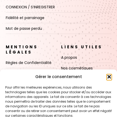
CONNEXION / S’INREGISTRER
Fidélité et parrainage
Mot de passe perdu
MENTIONS
LIENS UTILES
LÉGALES
A propos
Règles de Confidentialité
Nos cosmétiques
CGV
Gérer le consentement
Nos cires
Mentions Légales
Pour offrir les meilleures expériences, nous utilisons des
Boutique
technologies telles que les cookies pour stocker et/ou accéder aux
Politique de cookies (UE)
informations des appareils. Le fait de consentir à ces technologies
Contact
nous permettra de traiter des données telles que le comportement
de navigation ou les ID uniques sur ce site. Le fait de ne pas
consentir ou de retirer son consentement peut avoir un effet négatif
sur certaines caractéristiques et fonctions.