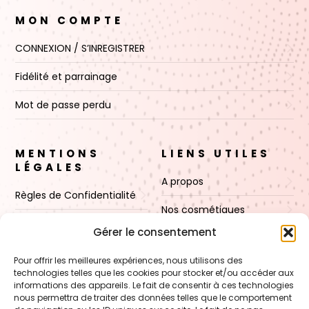
MON COMPTE
CONNEXION / S’INREGISTRER
Fidélité et parrainage
Mot de passe perdu
MENTIONS
LIENS UTILES
LÉGALES
A propos
Règles de Confidentialité
Nos cosmétiques
CGV
Gérer le consentement
Nos cires
Mentions Légales
Pour offrir les meilleures expériences, nous utilisons des
Boutique
technologies telles que les cookies pour stocker et/ou accéder aux
Politique de cookies (UE)
informations des appareils. Le fait de consentir à ces technologies
Contact
nous permettra de traiter des données telles que le comportement