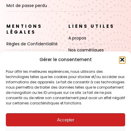
Mot de passe perdu
MENTIONS
LIENS UTILES
LÉGALES
A propos
Règles de Confidentialité
Nos cosmétiques
CGV
Gérer le consentement
Nos cires
Mentions Légales
Pour offrir les meilleures expériences, nous utilisons des
Boutique
technologies telles que les cookies pour stocker et/ou accéder aux
Politique de cookies (UE)
informations des appareils. Le fait de consentir à ces technologies
Contact
nous permettra de traiter des données telles que le comportement
de navigation ou les ID uniques sur ce site. Le fait de ne pas
consentir ou de retirer son consentement peut avoir un effet négatif
sur certaines caractéristiques et fonctions.
VOIR AUSSI
FORMATION – Udef Academy
Accepter
CJ Technology