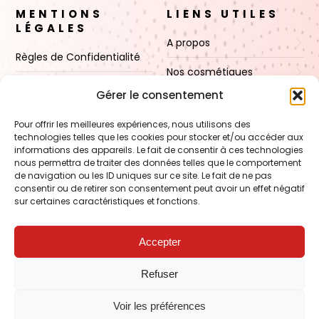
MENTIONS
LIENS UTILES
LÉGALES
A propos
Règles de Confidentialité
Nos cosmétiques
CGV
Gérer le consentement
Nos cires
Mentions Légales
Pour offrir les meilleures expériences, nous utilisons des
Boutique
technologies telles que les cookies pour stocker et/ou accéder aux
Politique de cookies (UE)
informations des appareils. Le fait de consentir à ces technologies
Contact
nous permettra de traiter des données telles que le comportement
de navigation ou les ID uniques sur ce site. Le fait de ne pas
consentir ou de retirer son consentement peut avoir un effet négatif
sur certaines caractéristiques et fonctions.
VOIR AUSSI
FORMATION – Udef Academy
Accepter
CJ Technology
Refuser
LE BLOG – Cire & Jolie
Voir les préférences