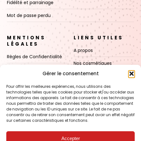
Fidélité et parrainage
Mot de passe perdu
MENTIONS
LIENS UTILES
LÉGALES
A propos
Règles de Confidentialité
Nos cosmétiques
CGV
Gérer le consentement
Nos cires
Mentions Légales
Pour offrir les meilleures expériences, nous utilisons des
Boutique
technologies telles que les cookies pour stocker et/ou accéder aux
Politique de cookies (UE)
informations des appareils. Le fait de consentir à ces technologies
Contact
nous permettra de traiter des données telles que le comportement
de navigation ou les ID uniques sur ce site. Le fait de ne pas
consentir ou de retirer son consentement peut avoir un effet négatif
sur certaines caractéristiques et fonctions.
VOIR AUSSI
FORMATION – Udef Academy
Accepter