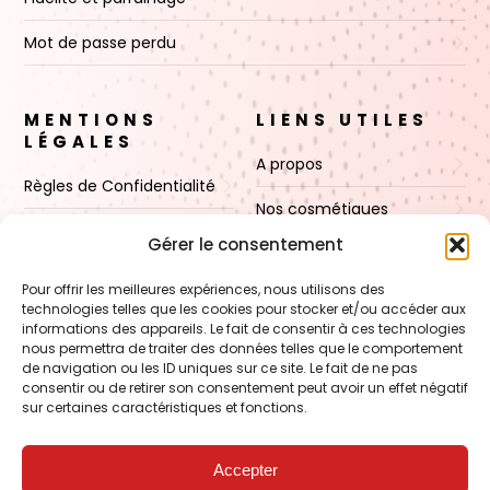
Mot de passe perdu
MENTIONS
LIENS UTILES
LÉGALES
A propos
Règles de Confidentialité
Nos cosmétiques
CGV
Gérer le consentement
Nos cires
Mentions Légales
Pour offrir les meilleures expériences, nous utilisons des
Boutique
technologies telles que les cookies pour stocker et/ou accéder aux
Politique de cookies (UE)
informations des appareils. Le fait de consentir à ces technologies
Contact
nous permettra de traiter des données telles que le comportement
de navigation ou les ID uniques sur ce site. Le fait de ne pas
consentir ou de retirer son consentement peut avoir un effet négatif
sur certaines caractéristiques et fonctions.
VOIR AUSSI
FORMATION – Udef Academy
Accepter