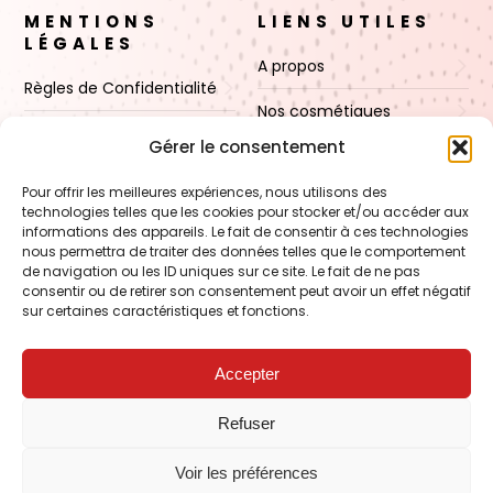
MENTIONS
LIENS UTILES
LÉGALES
A propos
Règles de Confidentialité
Nos cosmétiques
CGV
Gérer le consentement
Nos cires
Mentions Légales
Pour offrir les meilleures expériences, nous utilisons des
Boutique
technologies telles que les cookies pour stocker et/ou accéder aux
Politique de cookies (UE)
informations des appareils. Le fait de consentir à ces technologies
Contact
nous permettra de traiter des données telles que le comportement
de navigation ou les ID uniques sur ce site. Le fait de ne pas
consentir ou de retirer son consentement peut avoir un effet négatif
sur certaines caractéristiques et fonctions.
VOIR AUSSI
FORMATION – Udef Academy
Accepter
CJ Technology
Refuser
LE BLOG – Cire & Jolie
Voir les préférences