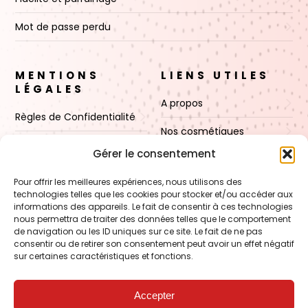
Mot de passe perdu
MENTIONS
LIENS UTILES
LÉGALES
A propos
Règles de Confidentialité
Nos cosmétiques
CGV
Gérer le consentement
Nos cires
Mentions Légales
Pour offrir les meilleures expériences, nous utilisons des
Boutique
technologies telles que les cookies pour stocker et/ou accéder aux
Politique de cookies (UE)
informations des appareils. Le fait de consentir à ces technologies
Contact
nous permettra de traiter des données telles que le comportement
de navigation ou les ID uniques sur ce site. Le fait de ne pas
consentir ou de retirer son consentement peut avoir un effet négatif
sur certaines caractéristiques et fonctions.
VOIR AUSSI
FORMATION – Udef Academy
Accepter