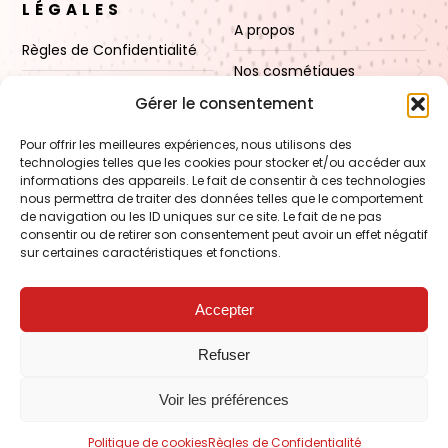
LÉGALES
A propos
Règles de Confidentialité
Nos cosmétiques
CGV
Gérer le consentement
Nos cires
Mentions Légales
Pour offrir les meilleures expériences, nous utilisons des
Boutique
technologies telles que les cookies pour stocker et/ou accéder aux
Politique de cookies (UE)
informations des appareils. Le fait de consentir à ces technologies
Contact
nous permettra de traiter des données telles que le comportement
de navigation ou les ID uniques sur ce site. Le fait de ne pas
consentir ou de retirer son consentement peut avoir un effet négatif
sur certaines caractéristiques et fonctions.
VOIR AUSSI
FORMATION – Udef Academy
Accepter
CJ Technology
Refuser
LE BLOG – Cire & Jolie
Voir les préférences
Les Carnets de Julie
Politique de cookies
Règles de Confidentialité