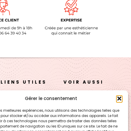
LIENS UTILES
VOIR AUSSI
A propos
FORMATION – Udef
Gérer le consentement
Academy
Nos cosmétiques
 les meilleures expériences, nous utilisons des technologies telles que
CJ Technology
 pour stocker et/ou accéder aux informations des appareils. Le fait
Nos cires
r à ces technologies nous permettra de traiter des données telles
LE BLOG – Cire & Jolie
ortement de navigation ou les ID uniques sur ce site. Le fait de ne
Boutique