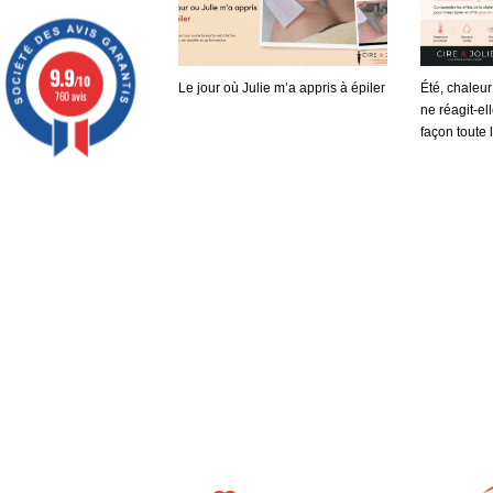
9.9
/10
Le jour où Julie m’a appris à épiler
Été, chaleu
760 avis
ne réagit-e
façon toute 