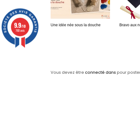
9.9
Une idée née sous la douche
Bravo aux 
/10
760 avis
Vous devez être
connecté dans
pour poste