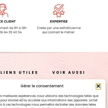
LIENS UTILES
VOIR AUSSI
A propos
FORMATION – Udef
Gérer le consentement
Academy
Nos cosmétiques
 les meilleures expériences, nous utilisons des technologies telles que
CJ Technology
 pour stocker et/ou accéder aux informations des appareils. Le fait
Nos cires
r à ces technologies nous permettra de traiter des données telles
LE BLOG – Cire & Jolie