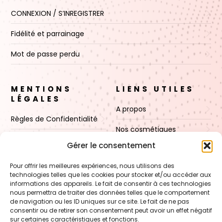
CONNEXION / S’INREGISTRER
Fidélité et parrainage
Mot de passe perdu
MENTIONS
LIENS UTILES
LÉGALES
A propos
Règles de Confidentialité
Nos cosmétiques
CGV
Gérer le consentement
Nos cires
Mentions Légales
Pour offrir les meilleures expériences, nous utilisons des
Boutique
technologies telles que les cookies pour stocker et/ou accéder aux
Politique de cookies (UE)
informations des appareils. Le fait de consentir à ces technologies
Contact
nous permettra de traiter des données telles que le comportement
de navigation ou les ID uniques sur ce site. Le fait de ne pas
consentir ou de retirer son consentement peut avoir un effet négatif
sur certaines caractéristiques et fonctions.