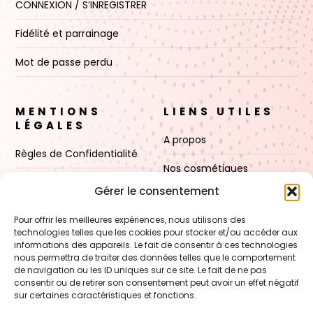
CONNEXION / S’INREGISTRER
Fidélité et parrainage
Mot de passe perdu
MENTIONS
LIENS UTILES
LÉGALES
A propos
Règles de Confidentialité
Nos cosmétiques
CGV
Gérer le consentement
Nos cires
Mentions Légales
Pour offrir les meilleures expériences, nous utilisons des
Boutique
technologies telles que les cookies pour stocker et/ou accéder aux
Politique de cookies (UE)
informations des appareils. Le fait de consentir à ces technologies
Contact
nous permettra de traiter des données telles que le comportement
de navigation ou les ID uniques sur ce site. Le fait de ne pas
consentir ou de retirer son consentement peut avoir un effet négatif
sur certaines caractéristiques et fonctions.
VOIR AUSSI