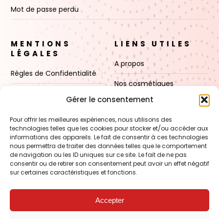
Mot de passe perdu
MENTIONS
LIENS UTILES
LÉGALES
A propos
Règles de Confidentialité
Nos cosmétiques
CGV
Gérer le consentement
Nos cires
Mentions Légales
Pour offrir les meilleures expériences, nous utilisons des
Boutique
technologies telles que les cookies pour stocker et/ou accéder aux
Politique de cookies (UE)
informations des appareils. Le fait de consentir à ces technologies
Contact
nous permettra de traiter des données telles que le comportement
de navigation ou les ID uniques sur ce site. Le fait de ne pas
consentir ou de retirer son consentement peut avoir un effet négatif
sur certaines caractéristiques et fonctions.
VOIR AUSSI
FORMATION – Udef Academy
Accepter
CJ Technology