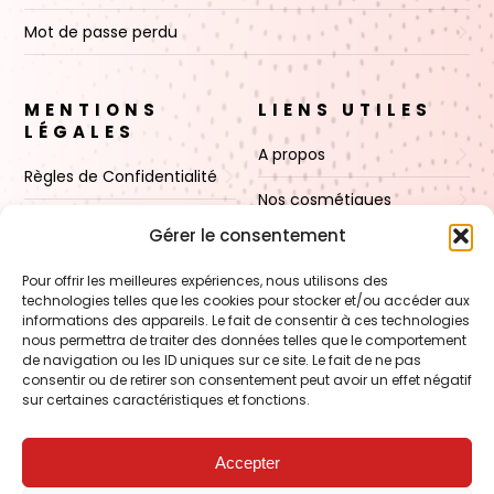
Mot de passe perdu
MENTIONS
LIENS UTILES
LÉGALES
A propos
Règles de Confidentialité
Nos cosmétiques
CGV
Gérer le consentement
Nos cires
Mentions Légales
Pour offrir les meilleures expériences, nous utilisons des
Boutique
technologies telles que les cookies pour stocker et/ou accéder aux
Politique de cookies (UE)
informations des appareils. Le fait de consentir à ces technologies
Contact
nous permettra de traiter des données telles que le comportement
de navigation ou les ID uniques sur ce site. Le fait de ne pas
consentir ou de retirer son consentement peut avoir un effet négatif
sur certaines caractéristiques et fonctions.
VOIR AUSSI
FORMATION – Udef Academy
Accepter