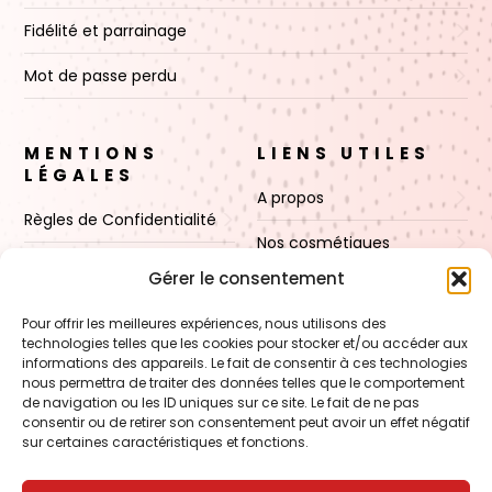
Fidélité et parrainage
Mot de passe perdu
MENTIONS
LIENS UTILES
LÉGALES
A propos
Règles de Confidentialité
Nos cosmétiques
CGV
Gérer le consentement
Nos cires
Mentions Légales
Pour offrir les meilleures expériences, nous utilisons des
Boutique
technologies telles que les cookies pour stocker et/ou accéder aux
Politique de cookies (UE)
informations des appareils. Le fait de consentir à ces technologies
Contact
nous permettra de traiter des données telles que le comportement
de navigation ou les ID uniques sur ce site. Le fait de ne pas
consentir ou de retirer son consentement peut avoir un effet négatif
sur certaines caractéristiques et fonctions.
VOIR AUSSI