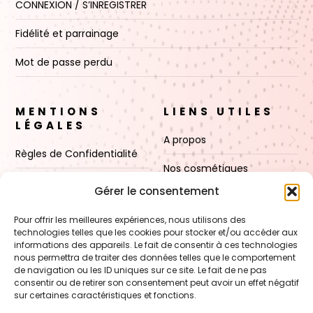
CONNEXION / S’INREGISTRER
Fidélité et parrainage
Mot de passe perdu
MENTIONS
LIENS UTILES
LÉGALES
A propos
Règles de Confidentialité
Nos cosmétiques
CGV
Gérer le consentement
Nos cires
Mentions Légales
Pour offrir les meilleures expériences, nous utilisons des
Boutique
technologies telles que les cookies pour stocker et/ou accéder aux
Politique de cookies (UE)
informations des appareils. Le fait de consentir à ces technologies
Contact
nous permettra de traiter des données telles que le comportement
de navigation ou les ID uniques sur ce site. Le fait de ne pas
consentir ou de retirer son consentement peut avoir un effet négatif
sur certaines caractéristiques et fonctions.
VOIR AUSSI