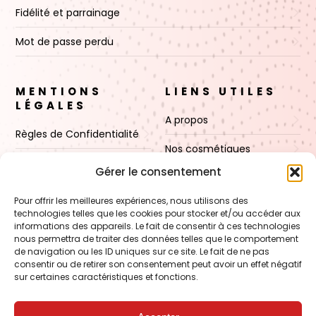
Fidélité et parrainage
Mot de passe perdu
MENTIONS
LIENS UTILES
LÉGALES
A propos
Règles de Confidentialité
Nos cosmétiques
CGV
Gérer le consentement
Nos cires
Mentions Légales
Pour offrir les meilleures expériences, nous utilisons des
Boutique
technologies telles que les cookies pour stocker et/ou accéder aux
Politique de cookies (UE)
informations des appareils. Le fait de consentir à ces technologies
Contact
nous permettra de traiter des données telles que le comportement
de navigation ou les ID uniques sur ce site. Le fait de ne pas
consentir ou de retirer son consentement peut avoir un effet négatif
sur certaines caractéristiques et fonctions.
VOIR AUSSI
FORMATION – Udef Academy