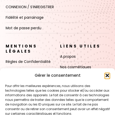
CONNEXION / S’INREGISTRER
Fidélité et parrainage
Mot de passe perdu
MENTIONS
LIENS UTILES
LÉGALES
A propos
Règles de Confidentialité
Nos cosmétiques
CGV
Gérer le consentement
Nos cires
Mentions Légales
Pour offrir les meilleures expériences, nous utilisons des
Boutique
technologies telles que les cookies pour stocker et/ou accéder aux
Politique de cookies (UE)
informations des appareils. Le fait de consentir à ces technologies
Contact
nous permettra de traiter des données telles que le comportement
de navigation ou les ID uniques sur ce site. Le fait de ne pas
consentir ou de retirer son consentement peut avoir un effet négatif
sur certaines caractéristiques et fonctions.