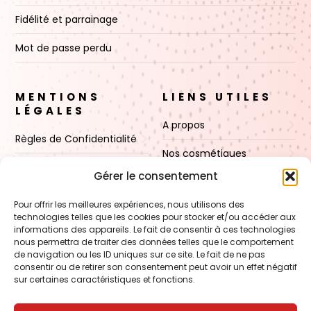
Fidélité et parrainage
Mot de passe perdu
MENTIONS
LIENS UTILES
LÉGALES
A propos
Règles de Confidentialité
Nos cosmétiques
CGV
Gérer le consentement
Nos cires
Mentions Légales
Pour offrir les meilleures expériences, nous utilisons des
Boutique
technologies telles que les cookies pour stocker et/ou accéder aux
Politique de cookies (UE)
informations des appareils. Le fait de consentir à ces technologies
Contact
nous permettra de traiter des données telles que le comportement
de navigation ou les ID uniques sur ce site. Le fait de ne pas
consentir ou de retirer son consentement peut avoir un effet négatif
sur certaines caractéristiques et fonctions.
VOIR AUSSI