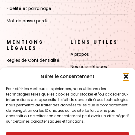
Fidélité et parrainage
Mot de passe perdu
MENTIONS
LIENS UTILES
LÉGALES
A propos
Règles de Confidentialité
Nos cosmétiques
CGV
Gérer le consentement
Nos cires
Mentions Légales
Pour offrir les meilleures expériences, nous utilisons des
Boutique
technologies telles que les cookies pour stocker et/ou accéder aux
Politique de cookies (UE)
informations des appareils. Le fait de consentir à ces technologies
Contact
nous permettra de traiter des données telles que le comportement
de navigation ou les ID uniques sur ce site. Le fait de ne pas
consentir ou de retirer son consentement peut avoir un effet négatif
sur certaines caractéristiques et fonctions.
VOIR AUSSI