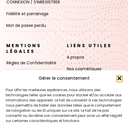
CONNEXION / S’INREGISTRER
Fidélité et parrainage
Mot de passe perdu
MENTIONS
LIENS UTILES
LÉGALES
A propos
Règles de Confidentialité
Nos cosmétiques
CGV
Gérer le consentement
Nos cires
Mentions Légales
Pour offrir les meilleures expériences, nous utilisons des
Boutique
technologies telles que les cookies pour stocker et/ou accéder aux
Politique de cookies (UE)
informations des appareils. Le fait de consentir à ces technologies
Contact
nous permettra de traiter des données telles que le comportement
de navigation ou les ID uniques sur ce site. Le fait de ne pas
consentir ou de retirer son consentement peut avoir un effet négatif
sur certaines caractéristiques et fonctions.
VOIR AUSSI