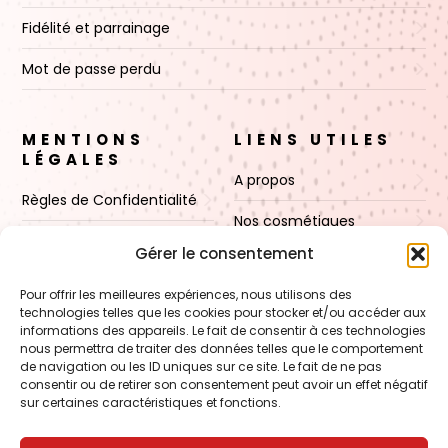
Fidélité et parrainage
Mot de passe perdu
MENTIONS
LIENS UTILES
LÉGALES
A propos
Règles de Confidentialité
Nos cosmétiques
CGV
Gérer le consentement
Nos cires
Mentions Légales
Pour offrir les meilleures expériences, nous utilisons des
Boutique
technologies telles que les cookies pour stocker et/ou accéder aux
Politique de cookies (UE)
informations des appareils. Le fait de consentir à ces technologies
Contact
nous permettra de traiter des données telles que le comportement
de navigation ou les ID uniques sur ce site. Le fait de ne pas
consentir ou de retirer son consentement peut avoir un effet négatif
sur certaines caractéristiques et fonctions.
VOIR AUSSI