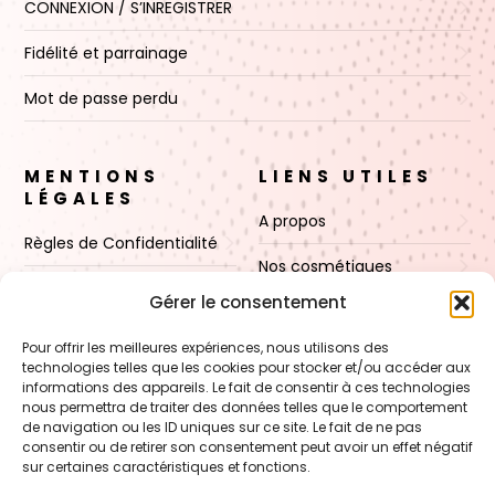
CONNEXION / S’INREGISTRER
Fidélité et parrainage
Mot de passe perdu
MENTIONS
LIENS UTILES
LÉGALES
A propos
Règles de Confidentialité
Nos cosmétiques
CGV
Gérer le consentement
Nos cires
Mentions Légales
Pour offrir les meilleures expériences, nous utilisons des
Boutique
technologies telles que les cookies pour stocker et/ou accéder aux
Politique de cookies (UE)
informations des appareils. Le fait de consentir à ces technologies
Contact
nous permettra de traiter des données telles que le comportement
de navigation ou les ID uniques sur ce site. Le fait de ne pas
consentir ou de retirer son consentement peut avoir un effet négatif
sur certaines caractéristiques et fonctions.
VOIR AUSSI