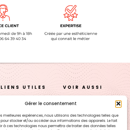
LIENS UTILES
VOIR AUSSI
A propos
FORMATION – Udef
Gérer le consentement
Academy
Nos cosmétiques
 les meilleures expériences, nous utilisons des technologies telles que
CJ Technology
 pour stocker et/ou accéder aux informations des appareils. Le fait
Nos cires
r à ces technologies nous permettra de traiter des données telles
LE BLOG – Cire & Jolie