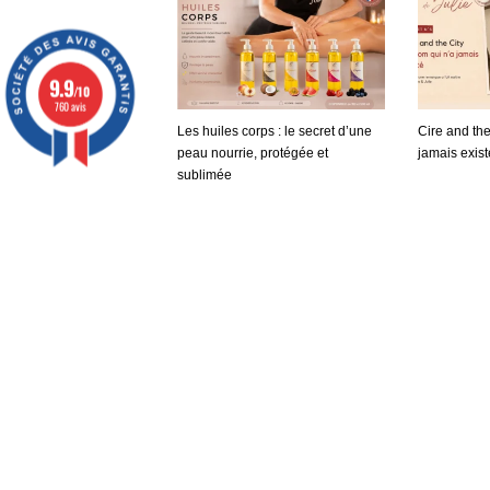
9.9
/10
760 avis
Les huiles corps : le secret d’une
Cire and the
peau nourrie, protégée et
jamais exist
sublimée