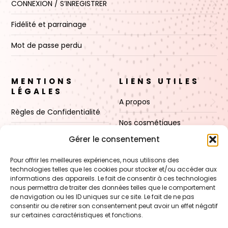
CONNEXION / S’INREGISTRER
Fidélité et parrainage
Mot de passe perdu
MENTIONS
LIENS UTILES
LÉGALES
A propos
Règles de Confidentialité
Nos cosmétiques
CGV
Gérer le consentement
Nos cires
Mentions Légales
Pour offrir les meilleures expériences, nous utilisons des
Boutique
technologies telles que les cookies pour stocker et/ou accéder aux
Politique de cookies (UE)
informations des appareils. Le fait de consentir à ces technologies
Contact
nous permettra de traiter des données telles que le comportement
de navigation ou les ID uniques sur ce site. Le fait de ne pas
consentir ou de retirer son consentement peut avoir un effet négatif
sur certaines caractéristiques et fonctions.
VOIR AUSSI