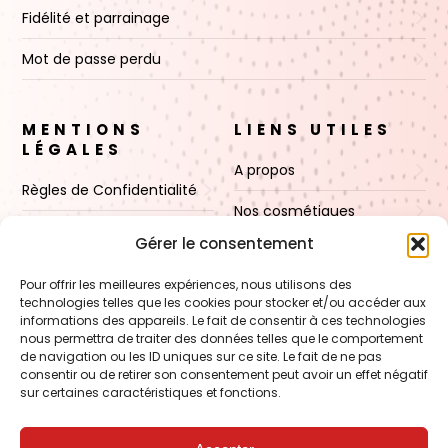
Fidélité et parrainage
Mot de passe perdu
MENTIONS
LIENS UTILES
LÉGALES
A propos
Règles de Confidentialité
Nos cosmétiques
CGV
Gérer le consentement
Nos cires
Mentions Légales
Pour offrir les meilleures expériences, nous utilisons des
Boutique
technologies telles que les cookies pour stocker et/ou accéder aux
Politique de cookies (UE)
informations des appareils. Le fait de consentir à ces technologies
Contact
nous permettra de traiter des données telles que le comportement
de navigation ou les ID uniques sur ce site. Le fait de ne pas
consentir ou de retirer son consentement peut avoir un effet négatif
sur certaines caractéristiques et fonctions.
VOIR AUSSI
FORMATION – Udef Academy