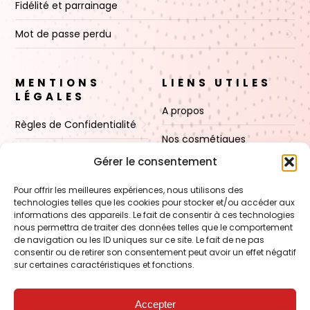
Fidélité et parrainage
Mot de passe perdu
MENTIONS
LIENS UTILES
LÉGALES
A propos
Règles de Confidentialité
Nos cosmétiques
CGV
Gérer le consentement
Nos cires
Mentions Légales
Pour offrir les meilleures expériences, nous utilisons des
Boutique
technologies telles que les cookies pour stocker et/ou accéder aux
Politique de cookies (UE)
informations des appareils. Le fait de consentir à ces technologies
Contact
nous permettra de traiter des données telles que le comportement
de navigation ou les ID uniques sur ce site. Le fait de ne pas
consentir ou de retirer son consentement peut avoir un effet négatif
sur certaines caractéristiques et fonctions.
VOIR AUSSI
FORMATION – Udef Academy
Accepter