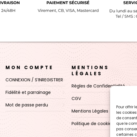
MON COMPTE
MENTIONS
LÉGALES
CONNEXION / S’INREGISTRER
Règles de Confidentialité
Fidélité et parrainage
CGV
Mot de passe perdu
Pour offrir
Mentions Légales
les cookies
de consenti
Politique de cookies (UE)
que le comp
pas consent
certaines c