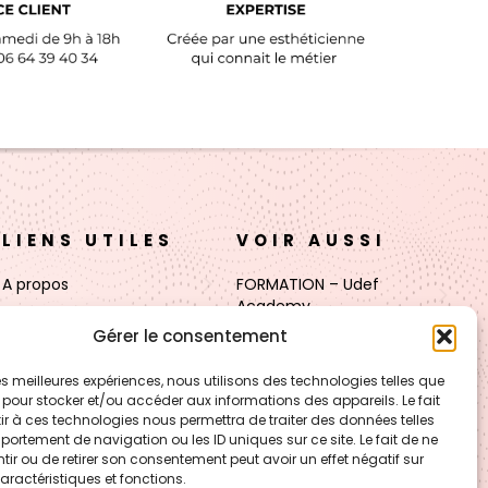
LIENS UTILES
VOIR AUSSI
A propos
FORMATION – Udef
Academy
Nos cosmétiques
Gérer le consentement
CJ Technology
Nos cires
 les meilleures expériences, nous utilisons des technologies telles que
LE BLOG – Cire & Jolie
 pour stocker et/ou accéder aux informations des appareils. Le fait
Boutique
r à ces technologies nous permettra de traiter des données telles
Les Carnets de Julie
ortement de navigation ou les ID uniques sur ce site. Le fait de ne
ir ou de retirer son consentement peut avoir un effet négatif sur
Contact
aractéristiques et fonctions.