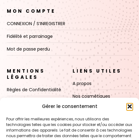
MON COMPTE
CONNEXION / S’INREGISTRER
Fidélité et parrainage
Mot de passe perdu
MENTIONS
LIENS UTILES
LÉGALES
A propos
Règles de Confidentialité
Nos cosmétiques
CGV
Gérer le consentement
Nos cires
Mentions Légales
Pour offrir les meilleures expériences, nous utilisons des
Boutique
technologies telles que les cookies pour stocker et/ou accéder aux
Politique de cookies (UE)
informations des appareils. Le fait de consentir à ces technologies
Contact
nous permettra de traiter des données telles que le comportement