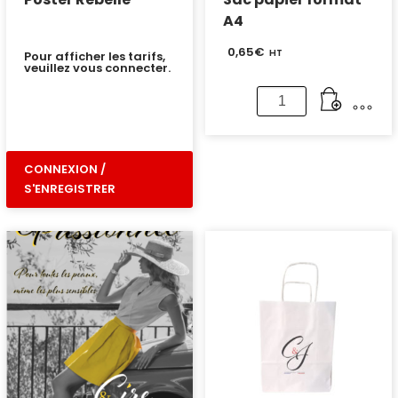
A4
0,65
€
HT
Pour afficher les tarifs,
veuillez vous connecter.
quantité
de
Sac
CONNEXION /
papier
S'ENREGISTRER
format
A4