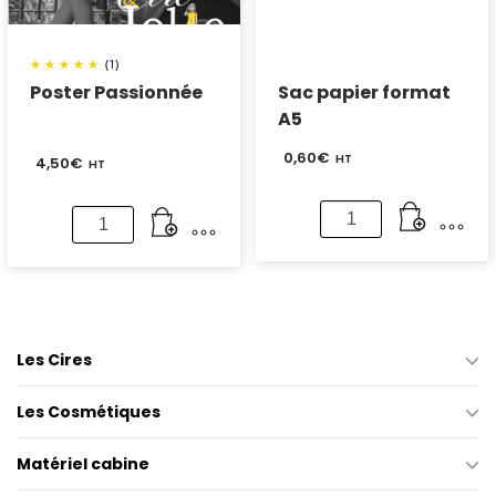
(1)
Poster Passionnée
Sac papier format
A5
0,60
€
HT
4,50
€
HT
quantité
quantité
de
de
Sac
Poster
papier
Passionnée
format
Les Cires
A5
Les Cosmétiques
Matériel cabine