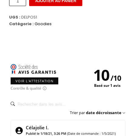
AJOUTER AU PANIER
de
Poster
UGS :
DELPOS1
Catégorie :
Goodies
Délicate
10
/
10
VOIR L'ATTESTATION
Basé sur 1 avis
Contrôle & qualité
Trier par
date décroissante
Célajolie I.
Publié le 1/18/21, 3:26 PM
(Date de commande : 1/5/2021)