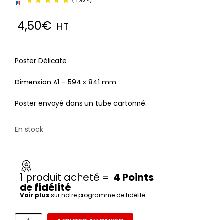
4,50
€
HT
Poster Délicate
(1 avis)
Dimension A1 – 594 x 841 mm
Poster envoyé dans un tube cartonné.
En stock
1 produit acheté =
4 Points
de
fidélité
Voir plus
sur notre programme de fidélité
quantité