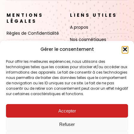
MENTIONS
LIENS UTILES
LÉGALES
A propos
Règles de Confidentialité
Nos cosmétiques
CGV
Gérer le consentement
Nos cires
Mentions Légales
Pour offrir les meilleures expériences, nous utilisons des
Boutique
technologies telles que les cookies pour stocker et/ou accéder aux
Politique de cookies (UE)
informations des appareils. Le fait de consentir à ces technologies
Contact
nous permettra de traiter des données telles que le comportement
de navigation ou les ID uniques sur ce site. Le fait de ne pas
consentir ou de retirer son consentement peut avoir un effet négatif
sur certaines caractéristiques et fonctions.
VOIR AUSSI
FORMATION – Udef Academy
Accepter
CJ Technology
Refuser
LE BLOG – Cire & Jolie